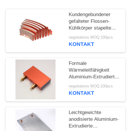
POLICY
Kundengebundener
gefalteter Flossen-
Kühlkörper stapelte
Flossen-Kupfer für
negotiations MOQ:100pcs
verschiedene Formen
KONTAKT
Formale
Wärmeleitfähigkeit
Aluminium-Extrudierte
Wärmeabnehmer mit
negotiations MOQ:100pcs
schwarzer
KONTAKT
Anodisierung
Leichtgewichte
anodisierte Aluminium-
Extrudierte