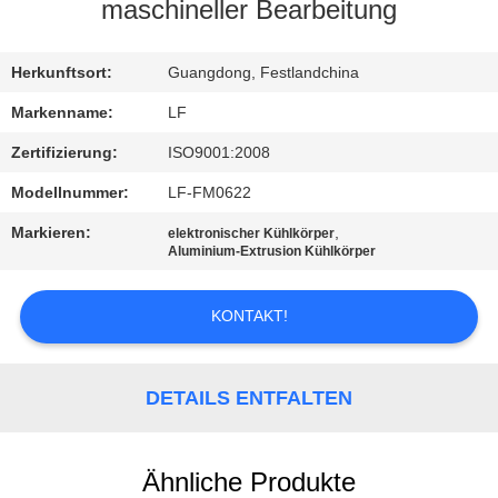
maschineller Bearbeitung
QUALITÄTSKONTROLLE
Herkunftsort:
Guangdong, Festlandchina
KONTAKT
Markenname:
LF
MIT
Zertifizierung:
ISO9001:2008
UNS
Modellnummer:
LF-FM0622
Markieren:
,
elektronischer Kühlkörper
BITTE UM
Aluminium-Extrusion Kühlkörper
EIN
KONTAKT!
ANGEBOT
SITEMAP
DETAILS ENTFALTEN
PRIVACY
Ähnliche Produkte