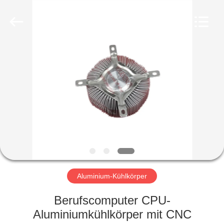
LiFong(HK)
Industrial
Co.,Limited.
All
Rights
Reserved.
ZU
HAUSE
PRODUKTE
VIDEOS
ÜBER
UNS
Aluminium-Kühlkörper
Berufscomputer CPU-
WERKSBESICHTIGUNG
Aluminiumkühlkörper mit CNC