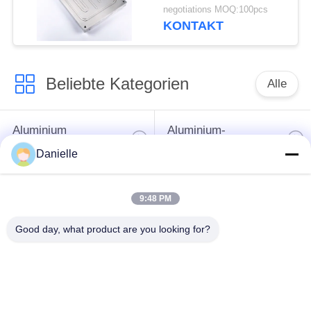
Wärmespender mit
negotiations MOQ:100pcs
guter
KONTAKT
Korrosionsbeständigkeit
Beliebte Kategorien
Alle
Aluminium
Aluminium-
Druckguss
Kühlkörper
Danielle
Aluminiumcnc-
9:48 PM
maschinelle
Cnc-Drehteile
Bearbeitung
Good day, what product are you looking for?
Spaltender
Wasser-Kühlblech
Kühlkörper