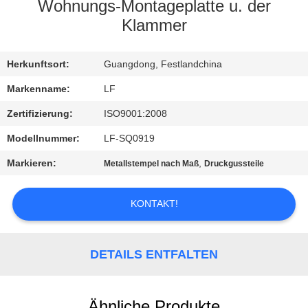
Wohnungs-Montageplatte u. der
QUALITÄTSKONTROLLE
Klammer
KONTAKT
Herkunftsort:
Guangdong, Festlandchina
MIT
Markenname:
LF
UNS
Zertifizierung:
ISO9001:2008
Modellnummer:
LF-SQ0919
BITTE UM
Markieren:
,
Metallstempel nach Maß
Druckgussteile
EIN
ANGEBOT
KONTAKT!
SITEMAP
DETAILS ENTFALTEN
PRIVACY
Ähnliche Produkte