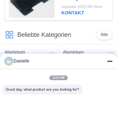
Aluminiumstahlblech-
negotiable MOQ:300 Stück
Einschließung der
KONTAKT
Teil-/Laser stempelt
Beliebte Kategorien
Alle
Aluminium
Aluminium-
Druckguss
Kühlkörper
Danielle
Aluminiumcnc-
2:03 PM
maschinelle
Cnc-Drehteile
Bearbeitung
Good day, what product are you looking for?
Spaltender
Wasser-Kühlblech
Kühlkörper