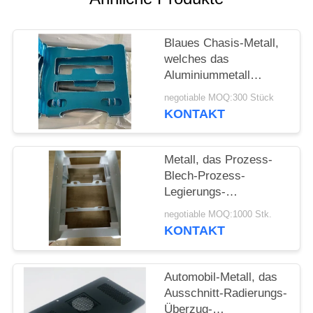
POLICY
Blaues Chasis-Metall,
welches das
Aluminiummetall
stempelt Gray Bracket
negotiable MOQ:300 Stück
CNC maschinelle
KONTAKT
Bearbeitung stempelt
Metall, das Prozess-
Blech-Prozess-
Legierungs-
Aluminiumkasten für
negotiable MOQ:1000 Stk.
Pulver-überzogenes
KONTAKT
Fischen stempelt
Automobil-Metall, das
Ausschnitt-Radierungs-
Überzug-