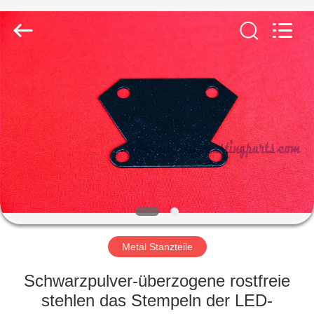
LiFong(HK)
Industrial
Co.,Limited.
All
Rights
Reserved.
ZU
HAUSE
PRODUKTE
VIDEOS
ÜBER
UNS
Metal Stanzteile
Schwarzpulver-überzogene rostfreie
WERKSBESICHTIGUNG
stehlen das Stempeln der LED-