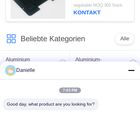
Aluminiumstahlblech-
negotiable MOQ:300 Stück
Einschließung der
KONTAKT
Teil-/Laser stempelt
Beliebte Kategorien
Alle
Aluminium
Aluminium-
Druckguss
Kühlkörper
Danielle
Aluminiumcnc-
7:03 PM
maschinelle
Cnc-Drehteile
Bearbeitung
Good day, what product are you looking for?
Spaltender
Wasser-Kühlblech
Kühlkörper