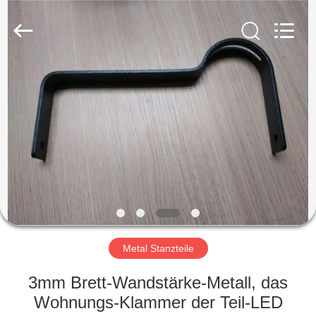
LiFong(HK)
Industrial
Co.,Limited.
All
Rights
Reserved.
ZU
HAUSE
PRODUKTE
VIDEOS
ÜBER
UNS
Metal Stanzteile
3mm Brett-Wandstärke-Metall, das
WERKSBESICHTIGUNG
Wohnungs-Klammer der Teil-LED