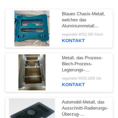
POLICY
Blaues Chasis-Metall,
welches das
Aluminiummetall
stempelt Gray Bracket
negotiable MOQ:300 Stück
CNC maschinelle
KONTAKT
Bearbeitung stempelt
Metall, das Prozess-
Blech-Prozess-
Legierungs-
Aluminiumkasten für
negotiable MOQ:1000 Stk.
Pulver-überzogenes
KONTAKT
Fischen stempelt
Automobil-Metall, das
Ausschnitt-Radierungs-
Überzug-