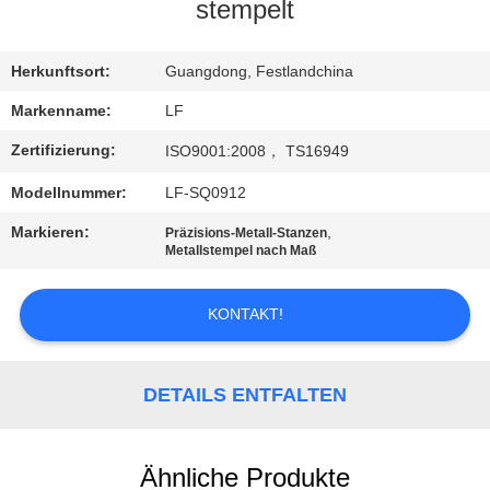
stempelt
QUALITÄTSKONTROLLE
Herkunftsort:
Guangdong, Festlandchina
KONTAKT
Markenname:
LF
MIT
Zertifizierung:
ISO9001:2008， TS16949
UNS
Modellnummer:
LF-SQ0912
Markieren:
,
Präzisions-Metall-Stanzen
BITTE UM
Metallstempel nach Maß
EIN
KONTAKT!
ANGEBOT
SITEMAP
DETAILS ENTFALTEN
PRIVACY
Ähnliche Produkte