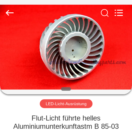
LiFong(HK)
Industrial
Co.,Limited.
All
Rights
Reserved.
ZU
HAUSE
PRODUKTE
VIDEOS
ÜBER
UNS
LED-Licht-Ausrüstung
Flut-Licht führte helles
WERKSBESICHTIGUNG
Aluminiumunterkunftastm B 85-03