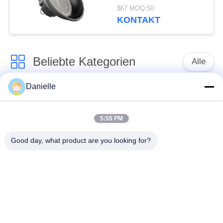
Lumen UFO
$67 MOQ:50
Öffnungswinkel 120°
KONTAKT
60° 90°
Beliebte Kategorien
Alle
Danielle
Aluminium
Aluminium-
Druckguss
Kühlkörper
5:55 PM
Aluminiumcnc-
Good day, what product are you looking for?
maschinelle
Cnc-Drehteile
Bearbeitung
Spaltender
Wasser-Kühlblech
Kühlkörper