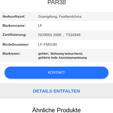
PAR38
QUALITÄTSKONTROLLE
Herkunftsort:
Guangdong, Festlandchina
KONTAKT
Markenname:
LF
MIT
Zertifizierung:
ISO9001:2008， TS16949
UNS
Modellnummer:
LF-FM0180
Markieren:
,
,
geführt
Wohnung beleuchtend
BITTE UM
geführte helle Aluminiumwohnung
EIN
KONTAKT!
ANGEBOT
SITEMAP
DETAILS ENTFALTEN
PRIVACY
Ähnliche Produkte