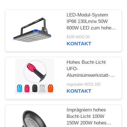
POLICY
LED-Modul-System
IP66 130Lm/w 50W
600W LED zum hohen
industriellen Licht des
$195 MOQ:50
Bucht-Licht-LED
KONTAKT
Hohes Bucht-Licht
UFO-
Aluminiumwerkstatt-
LED mit E -
negotiable MOQ:100
Beschichtung für
KONTAKT
Ausstellung Hall
Imprägniern hohes
Bucht-Licht 100W
150W 200W hohes