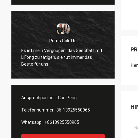
Perus Colette
PR
Es ist mein Vergnügen, das Geschäft mit
Ich ma
LiFong zu tätigen, sie tut immer das
Verfüg
Beste für uns.
wirkli
Her
Ansprechpartner :
Carl Peng
HI
Telefonnummer :
86-13925550965
Whatsapp :
+8613925550965