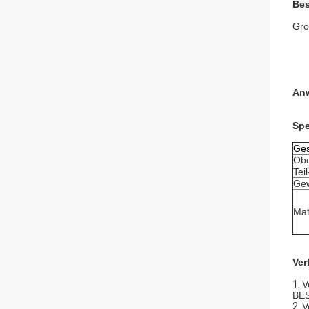
Bes
Gro
An
Spe
Ge
Obe
Tei
Gew
Mat
Ver
1.
V
BE
2.
V