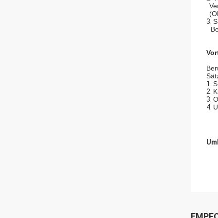
Ve
(O
3.
S
Be
Vor
Ber
Sät
1.
S
2.
K
3.
O
4.
U
Umb
EMPFO