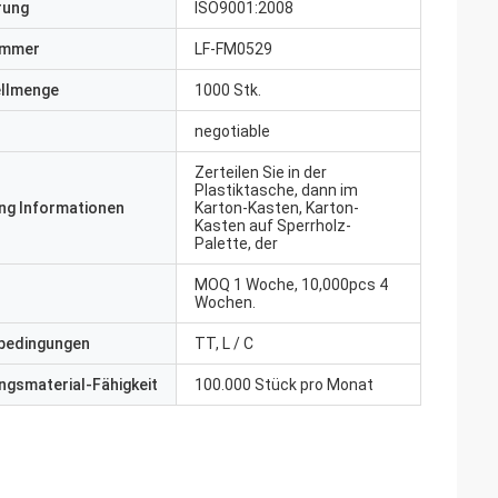
erung
ISO9001:2008
ummer
LF-FM0529
ellmenge
1000 Stk.
negotiable
Zerteilen Sie in der
Plastiktasche, dann im
ng Informationen
Karton-Kasten, Karton-
Kasten auf Sperrholz-
Palette, der
MOQ 1 Woche, 10,000pcs 4
Wochen.
bedingungen
TT, L / C
gsmaterial-Fähigkeit
100.000 Stück pro Monat