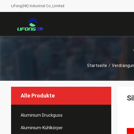
LiFong(HK) Industrial Co.,Limited
Startseite
/
Verdrängun
Alle Produkte
Si
Aluminium Druckguss
Aluminium-Kühlkörper