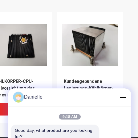
HLKÖRPER-CPU-
Kundengebundene
lvorrichtung des
Legierungs-Kühlkörper-
nesischen Lieferanten
CPU-Kühlvorrichtung
Danielle
teneffektive
miniummit Fan
Bestpreis
Bestpreis
9:18 AM
Good day, what product are you looking 
for?