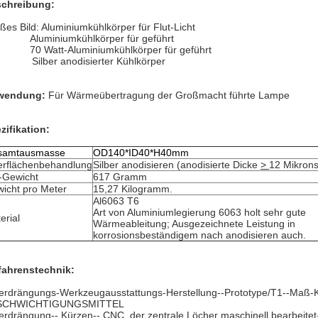
chreibung:
ßes Bild: Aluminiumkühlkörper für Flut-Licht
Aluminiumkühlkörper für geführt
70 Watt-Aluminiumkühlkörper für geführt
Silber anodisierter Kühlkörper
wendung:
Für Wärmeübertragung der Großmacht führte Lampe
zifikation:
samtausmasse
OD140*ID40*H40mm
rflächenbehandlung
Silber anodisieren (anodisierte Dicke
>
12 Mikron
l-Gewicht
617 Gramm
icht pro Meter
15,27 Kilogramm.
Al6063 T6
Art von Aluminiumlegierung 6063 holt sehr gute
erial
Wärmeableitung; Ausgezeichnete Leistung in
korrosionsbeständigem nach anodisieren auch.
fahrenstechnik:
erdrängungs-Werkzeugausstattungs-Herstellung--Prototype/T1--Maß-Ko
SCHWICHTIGUNGSMITTEL
erdrängung-- Kürzen-- CNC, der zentrale Löcher maschinell bearbeitet-