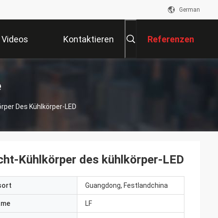
German
Videos
Kontaktieren
Referenzen
Sie Uns
e
örper Des Kühlkörper-LED
icht-Kühlkörper des kühlkörper-LED
sort
Guangdong, Festlandchina
ame
LF