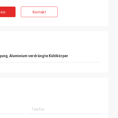
eis
Kontakt
Kelly-Sumpf
chäft, mit Ihnen
LiFong ist einer unserer gewünschten
Verkäufer in China
gung
,
Aluminium verdrängte Kühlkörper