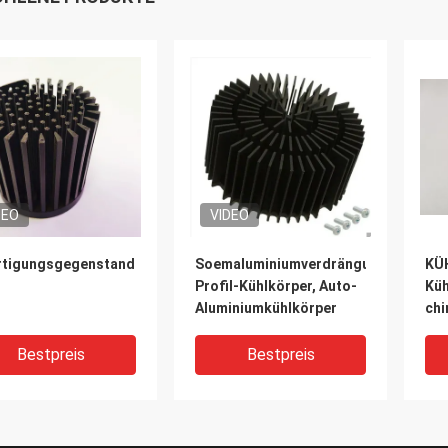
DEO
VIDEO
rtigungsgegenstand:
Soemaluminiumverdrängungs-
KÜ
Profil-Kühlkörper, Auto-
Küh
Aluminiumkühlkörper
chi
kos
Alu
Bestpreis
Bestpreis