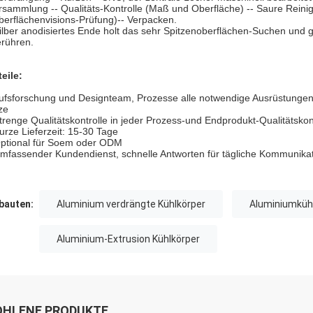
rsammlung -- Qualitäts-Kontrolle (Maß und Oberfläche) -- Saure Reinig
berflächenvisions-Prüfung)-- Verpacken.
ilber anodisiertes Ende holt das sehr Spitzenoberflächen-Suchen und 
rühren.
teile:
ufsforschung und Designteam, Prozesse alle notwendige Ausrüstunge
ze
trenge Qualitätskontrolle in jeder Prozess-und Endprodukt-Qualitätskon
urze Lieferzeit: 15-30 Tage
ptional für Soem oder ODM
mfassender Kundendienst, schnelle Antworten für tägliche Kommunika
auten:
Aluminium verdrängte Kühlkörper
Aluminiumküh
Aluminium-Extrusion Kühlkörper
HLENE PRODUKTE