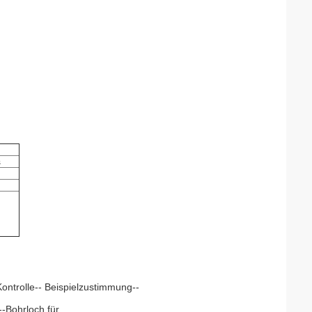
s
ntrolle-- Beispielzustimmung--
-Bohrloch für