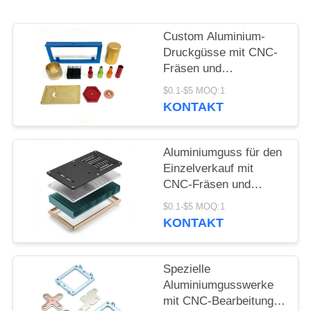
POLICY
Custom Aluminium-
Druckgüsse mit CNC-
Fräsen und
Detailbearbeitung für
$0.1-$5 MOQ:1
die Präzisionsfertigung
KONTAKT
von Metallteilen
Aluminiumguss für den
Einzelverkauf mit
CNC-Fräsen und
detaillierter
$0.1-$5 MOQ:1
Bearbeitung zur
KONTAKT
Herstellung von
Metallteilen
Spezielle
Aluminiumgusswerke
mit CNC-Bearbeitung