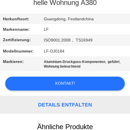
helle Wohnung A380
QUALITÄTSKONTROLLE
Herkunftsort:
Guangdong, Festlandchina
KONTAKT
Markenname:
LF
MIT
Zertifizierung:
ISO9001:2008， TS16949
UNS
Modellnummer:
LF-DJ0184
Markieren:
,
,
Aluminium-Druckguss-Komponenten
geführt
BITTE UM
Wohnung beleuchtend
EIN
KONTAKT!
ANGEBOT
SITEMAP
DETAILS ENTFALTEN
PRIVACY
Ähnliche Produkte