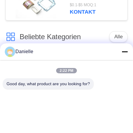
und
$0.1-$5 MOQ:1
Drehdienstleistungen,
KONTAKT
die hochpräzise
Metallteile mit
detaillierter
Beliebte Kategorien
Verarbeitung und
Alle
Leistung liefern
Danielle
Aluminium
Aluminium-
Druckguss
Kühlkörper
2:22 PM
Aluminiumcnc-
Good day, what product are you looking for?
maschinelle
Cnc-Drehteile
Bearbeitung
Spaltender
Wasser-Kühlblech
Kühlkörper