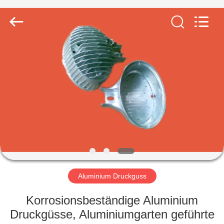
LiFong(HK)
Industrial
Co.,Limited.
All
Rights
Reserved.
ZU
HAUSE
PRODUKTE
VIDEOS
ÜBER
UNS
Aluminium Druckguss
Korrosionsbeständige Aluminium
WERKSBESICHTIGUNG
Druckgüsse, Aluminiumgarten geführte