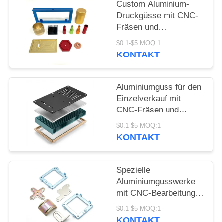
POLICY
Custom Aluminium-
Druckgüsse mit CNC-
Fräsen und
Detailbearbeitung für
$0.1-$5 MOQ:1
die Präzisionsfertigung
KONTAKT
von Metallteilen
Aluminiumguss für den
Einzelverkauf mit
CNC-Fräsen und
detaillierter
$0.1-$5 MOQ:1
Bearbeitung zur
KONTAKT
Herstellung von
Metallteilen
Spezielle
Aluminiumgusswerke
mit CNC-Bearbeitung
und
$0.1-$5 MOQ:1
Drehdienstleistungen,
KONTAKT