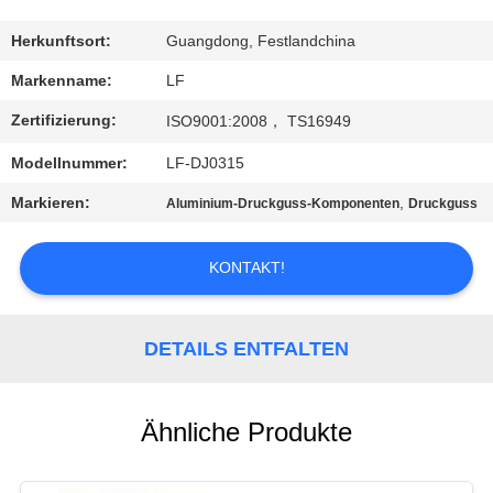
QUALITÄTSKONTROLLE
Herkunftsort:
Guangdong, Festlandchina
Markenname:
LF
KONTAKT
Zertifizierung:
ISO9001:2008， TS16949
MIT
Modellnummer:
LF-DJ0315
UNS
Markieren:
,
Aluminium-Druckguss-Komponenten
Druckguss
BITTE UM
KONTAKT!
EIN
ANGEBOT
DETAILS ENTFALTEN
SITEMAP
Ähnliche Produkte
PRIVACY