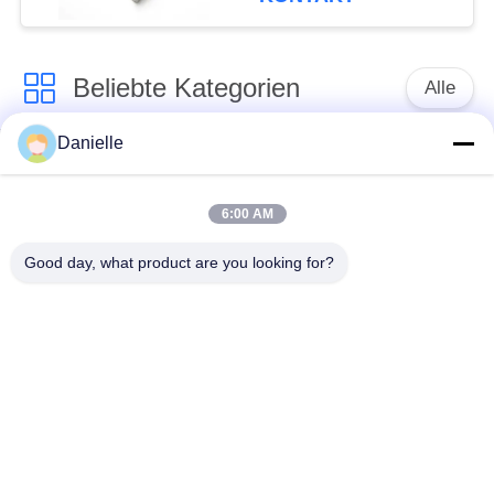
die hochpräzise
Metallteile mit
detaillierter
Beliebte Kategorien
Verarbeitung und
Alle
Leistung liefern
Danielle
Aluminium
Aluminium-
Druckguss
Kühlkörper
6:00 AM
Aluminiumcnc-
Good day, what product are you looking for?
maschinelle
Cnc-Drehteile
Bearbeitung
Spaltender
Wasser-Kühlblech
Kühlkörper
Verdrängungs-
IGBT-Kühlkörper
Kühlkörper