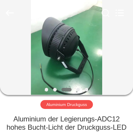
LiFong(HK)
Industrial
Co.,Limited.
All
Rights
Reserved.
ZU
HAUSE
PRODUKTE
VIDEOS
ÜBER
UNS
Aluminium Druckguss
Aluminium der Legierungs-ADC12
WERKSBESICHTIGUNG
hohes Bucht-Licht der Druckguss-LED