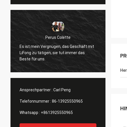
Perus Colette
Es ist mein Vergnügen, das Geschäft mit
Ich ma
LiFong zu tätigen, sie tut immer das
Verfüg
PR
Beste für uns.
wirkli
Her
Ansprechpartner :
Carl Peng
Telefonnummer :
86-13925550965
HI
Whatsapp :
+8613925550965