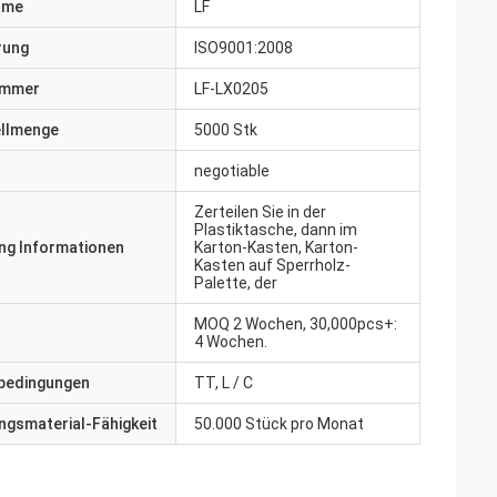
ame
LF
erung
ISO9001:2008
ummer
LF-LX0205
ellmenge
5000 Stk
negotiable
Zerteilen Sie in der
Plastiktasche, dann im
ng Informationen
Karton-Kasten, Karton-
Kasten auf Sperrholz-
Palette, der
MOQ 2 Wochen, 30,000pcs+:
4 Wochen.
bedingungen
TT, L / C
gsmaterial-Fähigkeit
50.000 Stück pro Monat