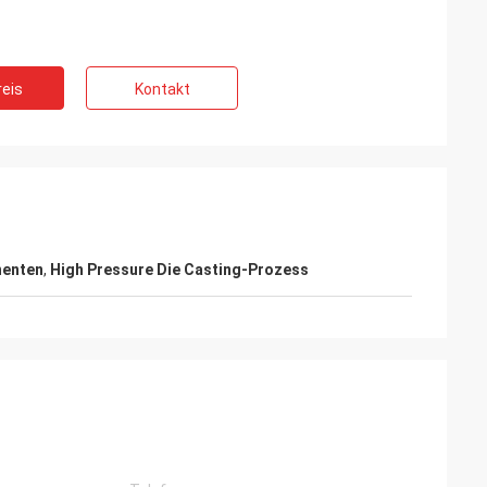
eis
Kontakt
Kelly-Sumpf
chäft, mit Ihnen
LiFong ist einer unserer gewünschten
Verkäufer in China
nenten
,
High Pressure Die Casting-Prozess