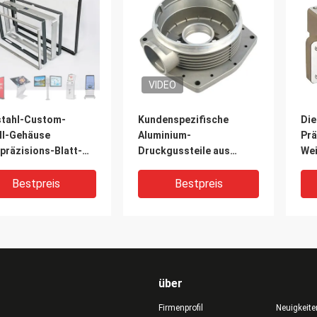
VIDEO
stahl-Custom-
Kundenspezifische
Die
ll-Gehäuse
Aluminium-
Prä
präzisions-Blatt-
Druckgussteile aus
Wei
l-Fabrikation
Metall
bea
inium-Schale
Au
Bestpreis
Bestpreis
über
Firmenprofil
Neuigkeite