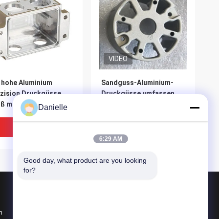
VIDEO
 hohe Aluminium
Sandguss-Aluminium-
zision Druckgüsse,
Druckgüsse umfassen
ß maschinell
das Sandstrahlen von
Danielle
rbeiteter Kasten für
billigen geworfenen
srüstung
Teilen
Bestpreis
Bestpreis
6:29 AM
Good day, what product are you looking 
for?
Produkte
n
Aluminium Druckguss