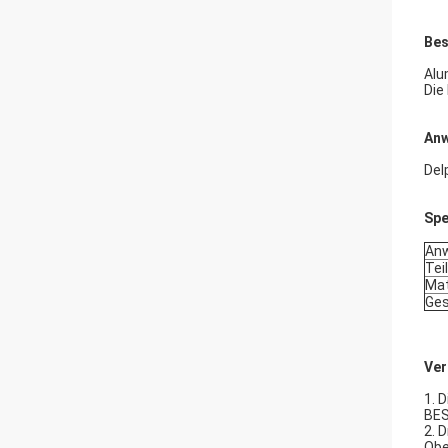
Bes
Alu
Die
An
Del
Spe
An
Tei
Mat
Ge
Ver
1. 
BE
2. 
Obe