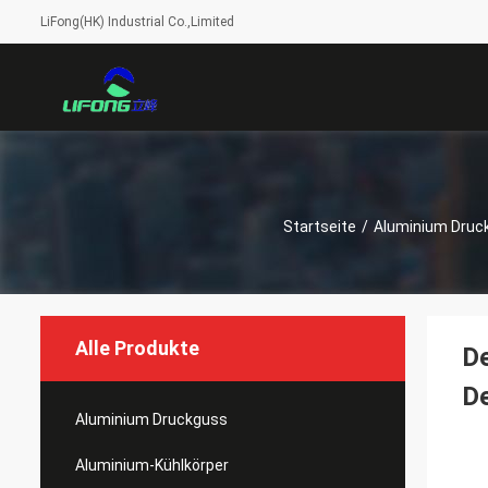
LiFong(HK) Industrial Co.,Limited
Startseite
/
Aluminium Druc
Alle Produkte
D
De
Aluminium Druckguss
Aluminium-Kühlkörper