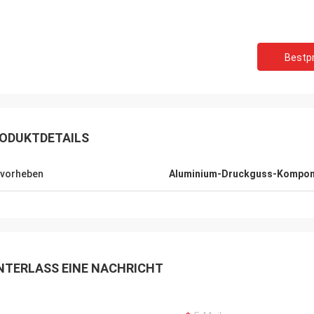
Bestpr
Robin Seifert
Sjak
g die Produkt und Service zur
Das ist wir genießen Ges
ung gestellt von LiFong. Sie ziehen
ODUKTDETAILS
zu tätigen wahr.
ch unser Interesse in Erwägung.
vorheben
Aluminium-Druckguss-Kompo
NTERLASS EINE NACHRICHT