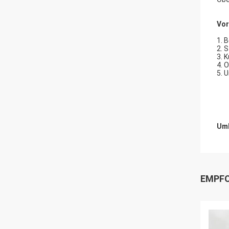
Vor
1. 
2. 
3. 
4. 
5. 
Umb
EMPFO