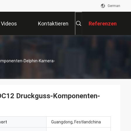
German
Videos
Kontaktieren
Referenzen
Sie Uns
Komponenten-Delphin-Kamera-
ADC12 Druckguss-Komponenten-
sort
Guangdong, Festlandchina