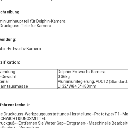
chreibung:
miniumhauptteil für Delphin-Kamera
 Druckguss-Teile für Kamera
wendung:
phin-Entwurfs-Kamera
zifikation:
wendung
Delphin-Entwurfs-Kamera
l-Gewicht
0.36kg
erial
Aluminiumlegierung, ADC12
(Standard
samtausmasse
L132*W84.5*H80mm
fahrenstechnik:
Die Druckguss-Werkzeugausstattungs-Herstellung--Prototype/T1--Maß
SCHWICHTIGUNGSMITTEL
Druckguß-- Entfernen Sie Water Gap--Entgraten-- Maschinelle Bearbei
rfläche) -- Verpacken