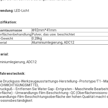
wendung:
LED-Licht
zifikation:
samtausmasse
Φ92mm*41mm
rflächenbehandlung
Pulver, das usw. beschichtet
l-Gewicht
0.28kg
erial
Aluminiumlegierung, ADC12
erial:
miniumlegierung, ADC12
fahrenstechnik:
Die Druckguss-Werkzeugausstattungs-Herstellung--Prototype/T1--Maß
SCHWICHTIGUNGSMITTEL
Druckguß-- Entfernen Sie Water Gap--Entgraten-- Maschinelle Bearbeit
rfläche) --Umwandlungs-Film-Beschichtung--QC (Oberflächenvisions
andlungs-Film-Beschichtungsoberfläche der hohen Qualität macht se
rosionsbeständigkeit.