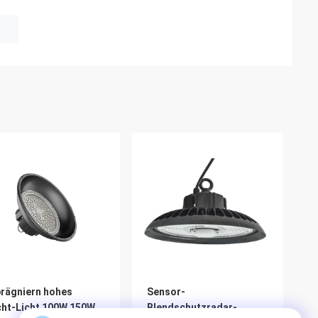
t
rägniern hohes
Sensor-
ht-Licht 100W 150W
Blendschutzradar-