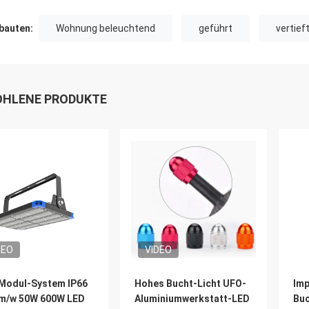
auten:
Wohnung beleuchtend
geführt
vertief
HLENE PRODUKTE
DEO
VIDEO
Modul-System IP66
Hohes Bucht-Licht UFO-
Imp
m/w 50W 600W LED
Aluminiumwerkstatt-LED
Buc