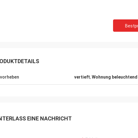
Bestpr
Robin Seifert
Sjak
g die Produkt und Service zur
Das ist wir genießen Ges
ung gestellt von LiFong. Sie ziehen
ODUKTDETAILS
zu tätigen wahr.
ch unser Interesse in Erwägung.
vorheben
vertieft
,
Wohnung beleuchtend
NTERLASS EINE NACHRICHT