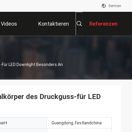
German
Videos
Kontaktieren
Referenzen
Sie Uns
-Für LED Downlight Besonders An
lkörper des Druckguss-für LED
sort
Guangdong, Festlandchina