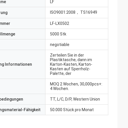
ame
LF
ISO9001:2008， TS16949
erung
ummer
LF-LX0502
ellmenge
5000 Stk
negotiable
Zerteilen Sie in der
Plastiktasche, dann im
ng Informationen
Karton-Kasten, Karton-
Kasten auf Sperrholz-
Palette, der
MOQ 2 Wochen, 30,000pcs+:
4 Wochen.
bedingungen
TT, L/C, D/P, Western Union
gsmaterial-Fähigkeit
50.000 Stück pro Monat