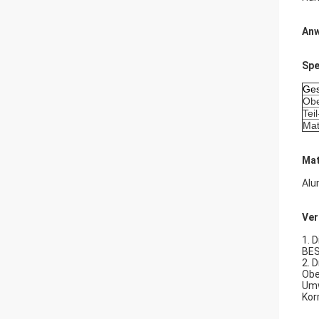
An
Spe
Ge
Obe
Tei
Mat
Mat
Alu
Ver
1. 
BE
2. 
Obe
Umw
Kor