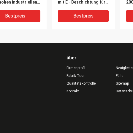
ohen industriellen
mit E - Beschichtung für
20
 des Bucht-Licht-
Ausstellung Hall
Öff
90°
Bestpreis
Bestpreis
über
Firmenprofil
Neuigkeite
Fabrik Tour
Fälle
Qualitätskontrolle
Sitemap
Kontakt
Datensch
chtet Buchtlicht
NEUES Produkt UGR21-
Ho
-industrielle
22 Blendschutz-150Lm/w
des
hallen-hohe Bucht
hohes Bucht-Licht UFO
Ant
ken
LED
Woh
iniumluftfahrtnorm
Wo
Bestpreis
Bestpreis
M/W UFO hohe
Woh