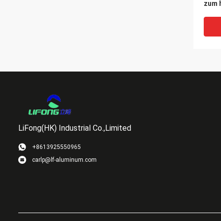
zum h
Licht
LED
LiFong(HK) Industrial Co.,Limited
+8613925550965
carlp@lf-aluminum.com
Beleu
Lager
Turn
star
Alum
140L