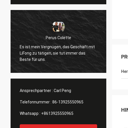
Perus Colette
Es ist mein Vergnügen, das Geschäft mit
Ich ma
LiFong zu tätigen, sie tut immer das
Verfüg
PR
Beste für uns.
wirkli
Her
Ansprechpartner :
Carl Peng
Telefonnummer :
86-13925550965
HI
Whatsapp :
+8613925550965