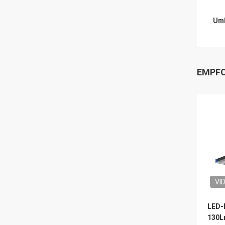
Umb
EMPFO
VI
LED-
130L