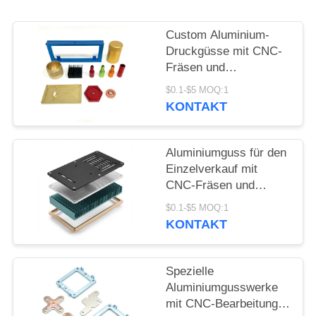
POLICY
Custom Aluminium-
Druckgüsse mit CNC-
Fräsen und
Detailbearbeitung für
$0.1-$5 MOQ:1
die Präzisionsfertigung
KONTAKT
von Metallteilen
Aluminiumguss für den
Einzelverkauf mit
CNC-Fräsen und
detaillierter
$0.1-$5 MOQ:1
Bearbeitung zur
KONTAKT
Herstellung von
Metallteilen
Spezielle
Aluminiumgusswerke
mit CNC-Bearbeitung