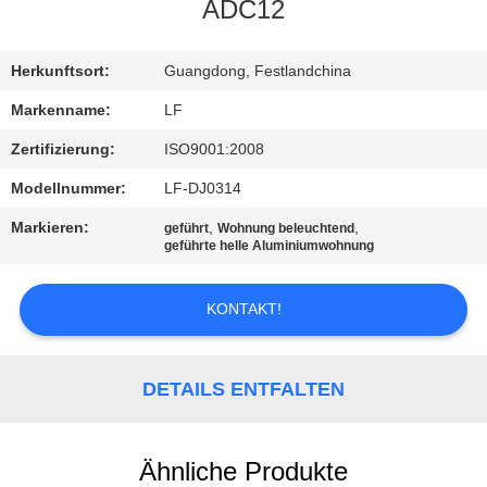
ADC12
QUALITÄTSKONTROLLE
Herkunftsort:
Guangdong, Festlandchina
KONTAKT
Markenname:
LF
MIT
Zertifizierung:
ISO9001:2008
UNS
Modellnummer:
LF-DJ0314
Markieren:
,
,
geführt
Wohnung beleuchtend
BITTE UM
geführte helle Aluminiumwohnung
EIN
KONTAKT!
ANGEBOT
SITEMAP
DETAILS ENTFALTEN
PRIVACY
Ähnliche Produkte