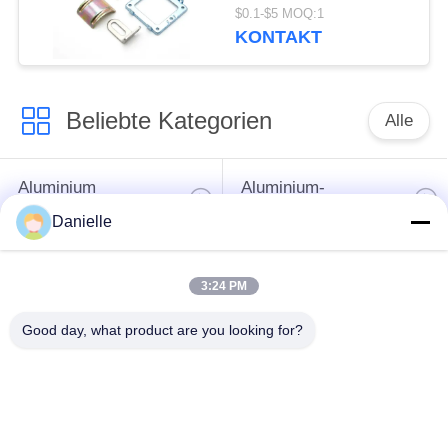
und
$0.1-$5 MOQ:1
Drehdienstleistungen,
KONTAKT
die hochpräzise
Metallteile mit
detaillierter
Beliebte Kategorien
Verarbeitung und
Alle
Leistung liefern
Aluminium
Aluminium-
Druckguss
Kühlkörper
Danielle
Aluminiumcnc-
3:24 PM
maschinelle
Cnc-Drehteile
Bearbeitung
Good day, what product are you looking for?
Spaltender
Wasser-Kühlblech
Kühlkörper