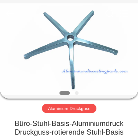
LiFong(HK)
Industrial
Co.,Limited.
All
Rights
Reserved.
ZU
HAUSE
PRODUKTE
VIDEOS
ÜBER
UNS
Aluminium Druckguss
Büro-Stuhl-Basis-Aluminiumdruck
WERKSBESICHTIGUNG
Druckguss-rotierende Stuhl-Basis