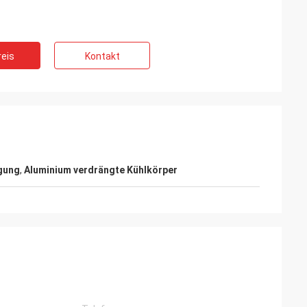
eis
Kontakt
Kelly-Sumpf
chäft, mit Ihnen
LiFong ist einer unserer gewünschten
Verkäufer in China
gung
,
Aluminium verdrängte Kühlkörper