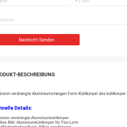
Nachricht Senden
ODUKT-BESCHREIBUNG
zision verdrängte Aluminiumstangen-Form-Kühlkörper des kühlkörper
hnelle Details:
zision verdrängte Aluminiumkühlkörper
ßes Bild: Aluminiumkühlkörper für Flut-Licht
rflächenbehandlung: Silber anodisieren