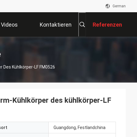
German
Videos
Kontaktieren
Referenzen
Sie Uns
e
r Des Kühlkörper-LF FM0526
rm-Kühlkörper des kühlkörper-LF
sort
Guangdong, Festlandchina