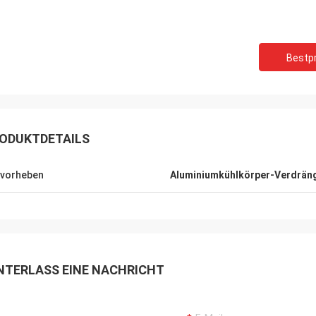
Bestpr
Robin Seifert
Sjak
g die Produkt und Service zur
Das ist wir genießen Ges
ung gestellt von LiFong. Sie ziehen
ODUKTDETAILS
zu tätigen wahr.
ch unser Interesse in Erwägung.
vorheben
Aluminiumkühlkörper-Verdrän
NTERLASS EINE NACHRICHT