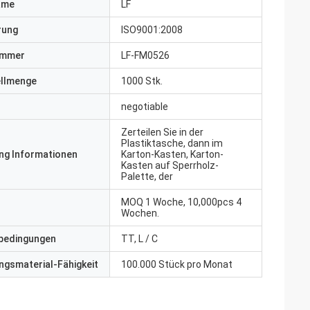
ame
LF
erung
ISO9001:2008
ummer
LF-FM0526
ellmenge
1000 Stk.
negotiable
Zerteilen Sie in der
Plastiktasche, dann im
ng Informationen
Karton-Kasten, Karton-
Kasten auf Sperrholz-
Palette, der
MOQ 1 Woche, 10,000pcs 4
Wochen.
bedingungen
TT, L / C
gsmaterial-Fähigkeit
100.000 Stück pro Monat