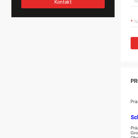
Kontakt
PR
Prä
Sc
Prä
Gro
Obe