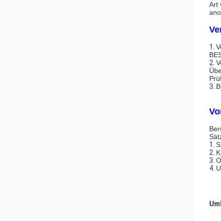
Art
ano
Ve
1.
V
BE
2.
V
Übe
Prü
3.
B
Vor
Ber
Sät
1.
S
2.
K
3.
O
4.
U
Umb