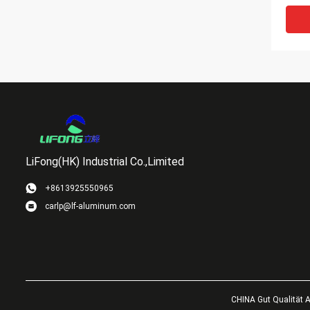
LiFong(HK) Industrial Co.,Limited
+8613925550965
carlp@lf-aluminum.com
Gefüh
verd
Alum
Quad
liste
CHINA Gut Qualität A