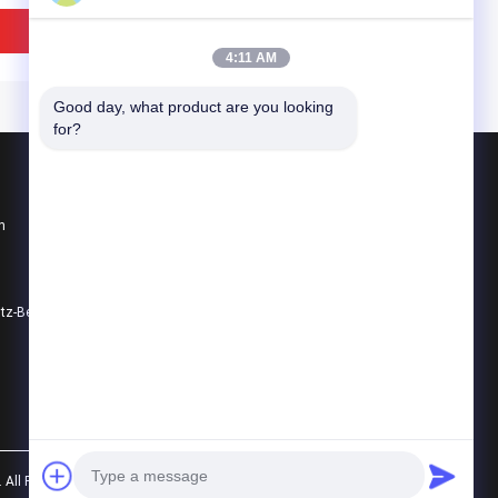
teneffektive
miniummit Fan
Bestpreis
Bestpreis
4:11 AM
Good day, what product are you looking 
for?
Produkte
n
Aluminium Druckguss
Aluminium-Kühlkörper
Aluminiumcnc-maschinelle Bearbeitung
utz-Bestimmungen
Alle Kategorien
3 - T5 verdrängte
Passive hohe Leistung
miniumkühlkörper
verdrängte
disierte unbegrenzte
Aluminiumlegierungs-
rflächenlänge
Oxidation des
kühlkörper-6063-T5
Bestpreis
Bestpreis
 All Rights Reserved.