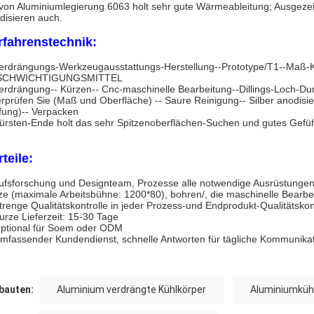
 von Aluminiumlegierung 6063 holt sehr gute Wärmeableitung; Ausgeze
disieren auch.
rfahrenstechnik:
erdrängungs-Werkzeugausstattungs-Herstellung--Prototype/T1--Maß-Ko
SCHWICHTIGUNGSMITTEL
erdrängung-- Kürzen-- Cnc-maschinelle Bearbeitung--Dillings-Loch-Dur
rprüfen Sie (Maß und Oberfläche) -- Saure Reinigung-- Silber anodisi
fung)-- Verpacken
ürsten-Ende holt das sehr Spitzenoberflächen-Suchen und gutes Gefü
teile:
ufsforschung und Designteam, Prozesse alle notwendige Ausrüstunge
ze (maximale Arbeitsbühne: 1200*80), bohren/, die maschinelle Bearb
trenge Qualitätskontrolle in jeder Prozess-und Endprodukt-Qualitätskon
urze Lieferzeit: 15-30 Tage
ptional für Soem oder ODM
mfassender Kundendienst, schnelle Antworten für tägliche Kommunika
auten:
Aluminium verdrängte Kühlkörper
Aluminiumküh