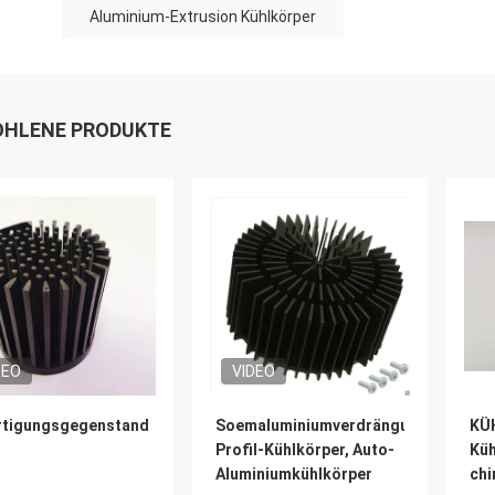
Aluminium-Extrusion Kühlkörper
HLENE PRODUKTE
DEO
VIDEO
rtigungsgegenstand:
Soemaluminiumverdrängungs-
KÜ
Profil-Kühlkörper, Auto-
Küh
Aluminiumkühlkörper
chi