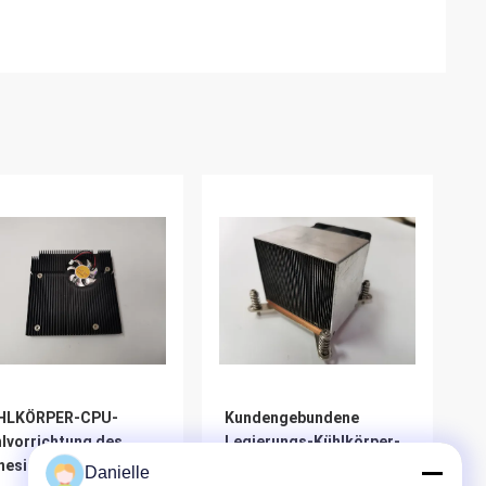
HLKÖRPER-CPU-
Kundengebundene
lvorrichtung des
Legierungs-Kühlkörper-
nesischen Lieferanten
CPU-Kühlvorrichtung
Danielle