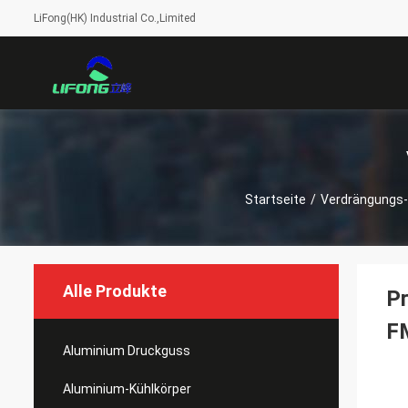
LiFong(HK) Industrial Co.,Limited
Startseite
/
Verdrängungs-
Alle Produkte
Pr
F
Aluminium Druckguss
Aluminium-Kühlkörper