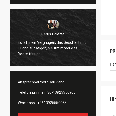
Perus Colette
Es ist mein Vergnügen, das Geschäft mit
Ich ma
LiFong zu tätigen, sie tut immer das
Verfüg
PR
Beste für uns.
wirkli
Her
Ansprechpartner :
Carl Peng
Telefonnummer :
86-13925550965
HI
Whatsapp :
+8613925550965