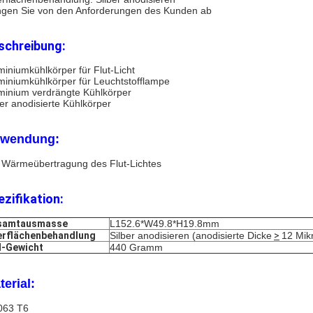
gen Sie von den Anforderungen des Kunden ab
schreibung:
miniumkühlkörper für Flut-Licht
miniumkühlkörper für Leuchtstofflampe
minium verdrängte Kühlkörper
ber anodisierte Kühlkörper
wendung:
 Wärmeübertragung des Flut-Lichtes
ezifikation:
samtausmasse
L152.6*W49.8*H19.8mm
rflächenbehandlung
Silber anodisieren (anodisierte Dicke
>
12 Mik
l-Gewicht
440 Gramm
terial:
063 T6