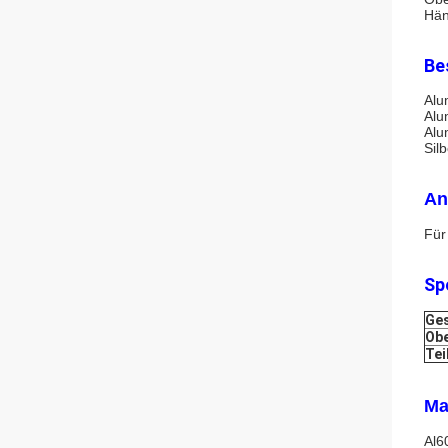
Hän
Be
Alu
Alu
Alu
Sil
An
Für
Sp
Ge
Obe
Tei
Ma
Al6