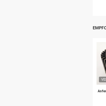
EMPFO
VI
Anfe