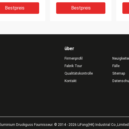
kos
Alu
Bestpreis
Bestpreis
über
Firmenprofil
Neuigkeite
Fabrik Tour
Fälle
Qualitätskontrolle
Sitemap
Kontakt
Datensch
rte Birne
Verdrängter
606
rängtes, das
Aluminiumkühlkörper
Alu
iniumkühlkörper-
silberner
ano
rat RoHS formen,
Anodisierungscnc, der
Obe
te auf
kühles Flossen-
Bestpreis
Bestpreis
Kühlkörper CER GS für
luminium Druckguss Fournisseur. © 2014 - 2026 LiFong(HK) Industrial Co.,Limited.
LED-Beleuchtung