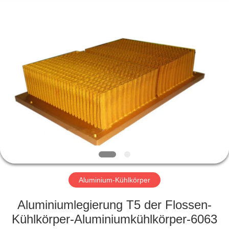
LiFong(HK)
Industrial
Co.,Limited.
All
Rights
Reserved.
ZU
HAUSE
PRODUKTE
VIDEOS
ÜBER
UNS
Aluminium-Kühlkörper
Aluminiumlegierung T5 der Flossen-
WERKSBESICHTIGUNG
Kühlkörper-Aluminiumkühlkörper-6063