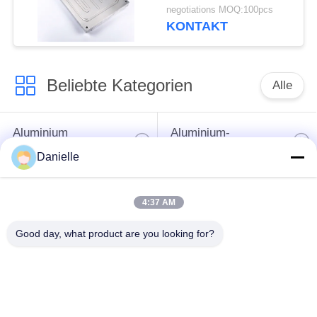
Wärmespender mit
negotiations MOQ:100pcs
guter
KONTAKT
Korrosionsbeständigkeit
Beliebte Kategorien
Alle
Aluminium
Aluminium-
Druckguss
Kühlkörper
Danielle
Aluminiumcnc-
4:37 AM
maschinelle
Cnc-Drehteile
Bearbeitung
Good day, what product are you looking for?
Spaltender
Wasser-Kühlblech
Kühlkörper