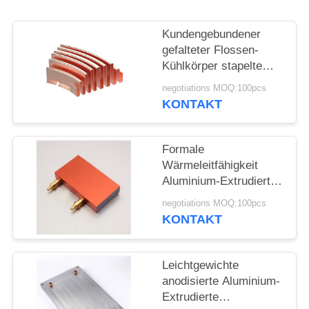
POLICY
Kundengebundener
gefalteter Flossen-
Kühlkörper stapelte
Flossen-Kupfer für
negotiations MOQ:100pcs
verschiedene Formen
KONTAKT
Formale
Wärmeleitfähigkeit
Aluminium-Extrudierte
Wärmeabnehmer mit
negotiations MOQ:100pcs
schwarzer
KONTAKT
Anodisierung
Leichtgewichte
anodisierte Aluminium-
Extrudierte