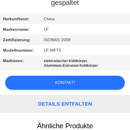
gespaltet
QUALITÄTSKONTROLLE
Herkunftsort:
China
KONTAKT
Markenname:
LF
MIT
Zertifizierung:
ISO9001:2008
UNS
Modellnummer:
LF-MFT5
Markieren:
,
elektronischer Kühlkörper
BITTE UM
Aluminium-Extrusion Kühlkörper
EIN
KONTAKT!
ANGEBOT
SITEMAP
DETAILS ENTFALTEN
PRIVACY
Ähnliche Produkte