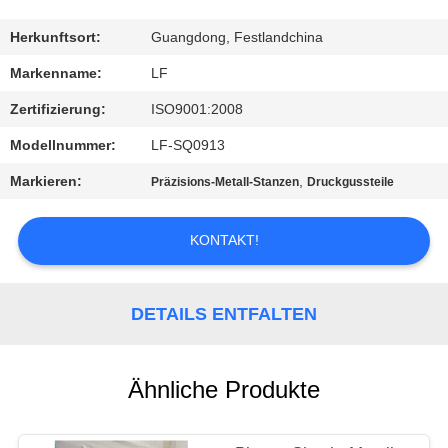
QUALITÄTSKONTROLLE
Herkunftsort:
Guangdong, Festlandchina
Markenname:
LF
KONTAKT
Zertifizierung:
ISO9001:2008
MIT
Modellnummer:
LF-SQ0913
UNS
Markieren:
,
Präzisions-Metall-Stanzen
Druckgussteile
BITTE UM
KONTAKT!
EIN
ANGEBOT
DETAILS ENTFALTEN
SITEMAP
Ähnliche Produkte
PRIVACY