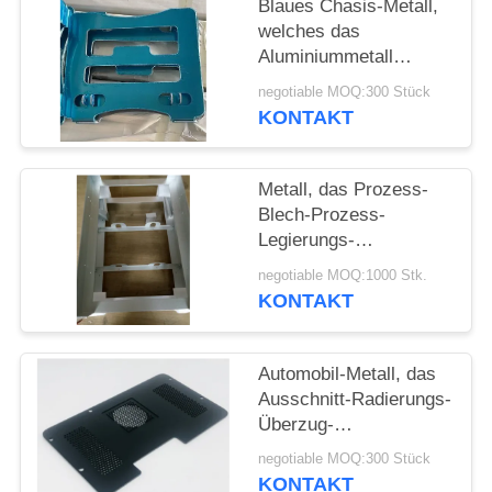
POLICY
Blaues Chasis-Metall,
welches das
Aluminiummetall
stempelt Gray Bracket
negotiable MOQ:300 Stück
CNC maschinelle
KONTAKT
Bearbeitung stempelt
Metall, das Prozess-
Blech-Prozess-
Legierungs-
Aluminiumkasten für
negotiable MOQ:1000 Stk.
Pulver-überzogenes
KONTAKT
Fischen stempelt
Automobil-Metall, das
Ausschnitt-Radierungs-
Überzug-
Aluminiumstahlblech-
negotiable MOQ:300 Stück
Einschließung der
KONTAKT