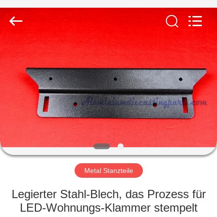
LiFong(HK)
Industrial
Co.,Limited.
All
Rights
Reserved.
ZU
HAUSE
PRODUKTE
VIDEOS
ÜBER
UNS
Metal Stanzteile
Legierter Stahl-Blech, das Prozess für
WERKSBESICHTIGUNG
LED-Wohnungs-Klammer stempelt