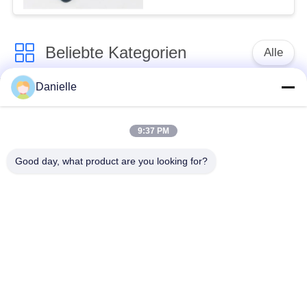
Teil-/Laser stempelt
Beliebte Kategorien
Alle
Danielle
Aluminium
Aluminium-
Druckguss
Kühlkörper
9:37 PM
Aluminiumcnc-
Good day, what product are you looking for?
maschinelle
Cnc-Drehteile
Bearbeitung
Spaltender
Wasser-Kühlblech
Kühlkörper
Verdrängungs-
IGBT-Kühlkörper
Kühlkörper