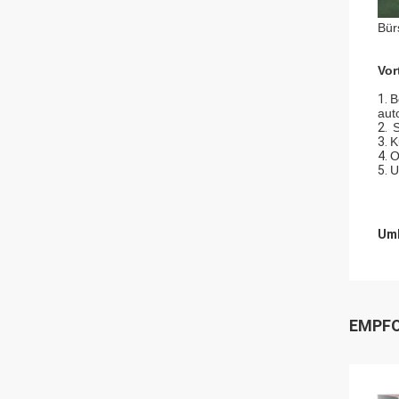
Bür
Vor
1.
B
aut
2.
S
3.
K
4.
O
5.
U
Umb
EMPFO