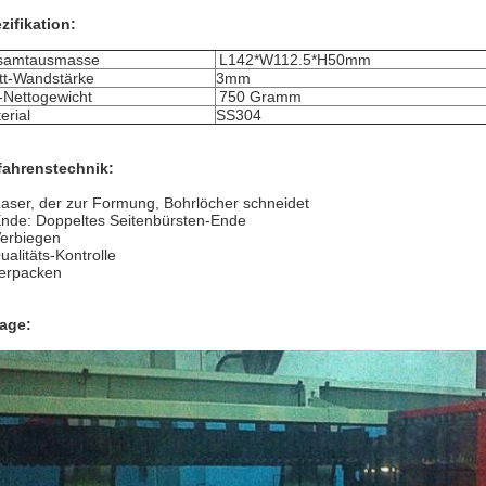
zifikation:
samtausmasse
L142*W112.5*H50mm
tt-Wandstärke
3mm
l-Nettogewicht
750 Gramm
erial
SS304
fahrenstechnik:
aser, der zur Formung, Bohrlöcher schneidet
Ende: Doppeltes Seitenbürsten-Ende
Verbiegen
ualitäts-Kontrolle
erpacken
age: