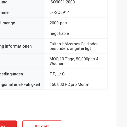
erung
ISO9001:2008
ummer
LF-SQ0914
ellmenge
2000-pcs
negotiable
Falten-hölzernes Feld oder
ng Informationen
besonders angefertigt
MOQ 10 Tage, 50,000pcs 4
Wochen
bedingungen
TT, L / C
gsmaterial-Fähigkeit
150.000 PC pro Monat
eis
Kontakt