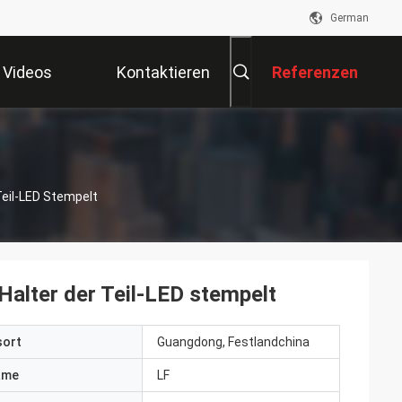
German
Videos
Kontaktieren
Referenzen
Sie Uns
eil-LED Stempelt
alter der Teil-LED stempelt
sort
Guangdong, Festlandchina
ame
LF