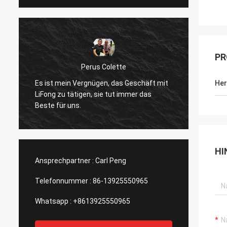
PR
Perus Colette
Robin Seifert
n Vergnügen, das Geschäft mit
Ich mag die Produkt und Serv
Her
ätigen, sie tut immer das
Verfügung gestellt von LiFon
uns.
wirklich unser Interesse in 
HI
Ansprechpartner :
Carl Peng
Telefonnummer :
86-13925550965
Whatsapp :
+8613925550965