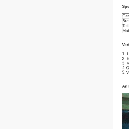
Spe
Ge
Bre
Tei
Mat
Ver
1.
L
2. 
3. 
4.
Q
5.
V
Anl