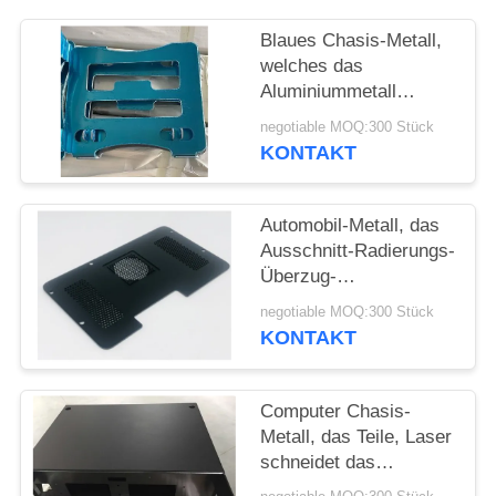
POLICY
Blaues Chasis-Metall,
welches das
Aluminiummetall
stempelt Gray Bracket
negotiable MOQ:300 Stück
CNC maschinelle
KONTAKT
Bearbeitung stempelt
Automobil-Metall, das
Ausschnitt-Radierungs-
Überzug-
Aluminiumstahlblech-
negotiable MOQ:300 Stück
Einschließung der
KONTAKT
Teil-/Laser stempelt
Computer Chasis-
Metall, das Teile, Laser
schneidet das
Stahlblech-