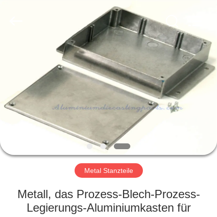
LiFong(HK)
Industrial
Co.,Limited.
All
Rights
Reserved.
ZU
HAUSE
PRODUKTE
VIDEOS
ÜBER
UNS
Metal Stanzteile
Metall, das Prozess-Blech-Prozess-
WERKSBESICHTIGUNG
Legierungs-Aluminiumkasten für