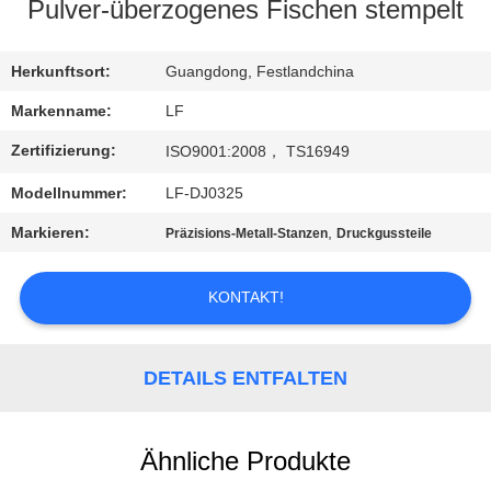
Pulver-überzogenes Fischen stempelt
QUALITÄTSKONTROLLE
Herkunftsort:
Guangdong, Festlandchina
KONTAKT
Markenname:
LF
MIT
Zertifizierung:
ISO9001:2008， TS16949
UNS
Modellnummer:
LF-DJ0325
Markieren:
,
Präzisions-Metall-Stanzen
Druckgussteile
BITTE UM
EIN
KONTAKT!
ANGEBOT
DETAILS ENTFALTEN
SITEMAP
PRIVACY
Ähnliche Produkte