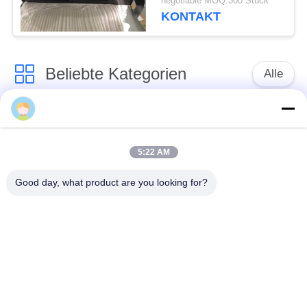
negotiable MOQ:300 Stück
Einschließungs-Pulver
KONTAKT
beschichtet stempelt
Beliebte Kategorien
Alle
Aluminium
Aluminium-
Druckguss
Kühlkörper
5:22 AM
Aluminiumcnc-
Good day, what product are you looking for?
maschinelle
Cnc-Drehteile
Bearbeitung
Spaltender
Wasser-Kühlblech
Kühlkörper
Verdrängungs-