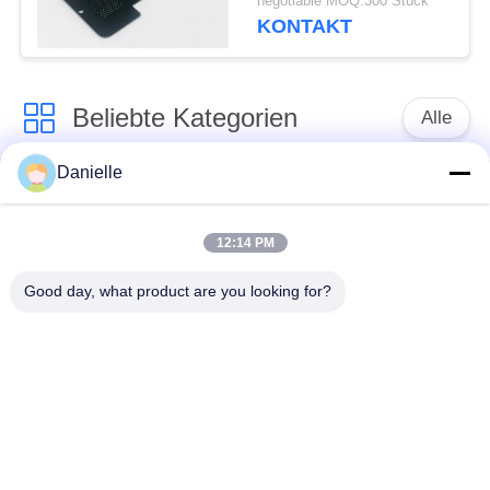
negotiable MOQ:300 Stück
Einschließung der
KONTAKT
Teil-/Laser stempelt
Beliebte Kategorien
Alle
Danielle
Aluminium
Aluminium-
Druckguss
Kühlkörper
12:14 PM
Aluminiumcnc-
Good day, what product are you looking for?
maschinelle
Cnc-Drehteile
Bearbeitung
Spaltender
Wasser-Kühlblech
Kühlkörper
Verdrängungs-