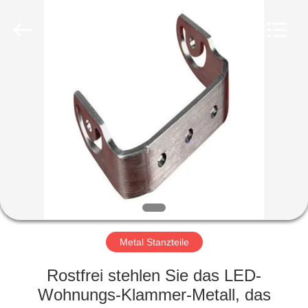
LiFong(HK)
Industrial
Co.,Limited.
All
Rights
Reserved.
ZU
HAUSE
PRODUKTE
VIDEOS
ÜBER
UNS
Metal Stanzteile
Rostfrei stehlen Sie das LED-
WERKSBESICHTIGUNG
Wohnungs-Klammer-Metall, das