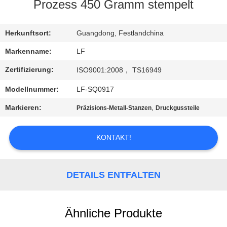
Prozess 450 Gramm stempelt
QUALITÄTSKONTROLLE
Herkunftsort:
Guangdong, Festlandchina
KONTAKT
Markenname:
LF
MIT
Zertifizierung:
ISO9001:2008， TS16949
UNS
Modellnummer:
LF-SQ0917
Markieren:
,
Präzisions-Metall-Stanzen
Druckgussteile
BITTE UM
EIN
KONTAKT!
ANGEBOT
DETAILS ENTFALTEN
SITEMAP
PRIVACY
Ähnliche Produkte