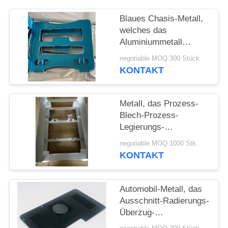
POLICY
Blaues Chasis-Metall,
welches das
Aluminiummetall
stempelt Gray Bracket
negotiable MOQ:300 Stück
CNC maschinelle
KONTAKT
Bearbeitung stempelt
Metall, das Prozess-
Blech-Prozess-
Legierungs-
Aluminiumkasten für
negotiable MOQ:1000 Stk.
Pulver-überzogenes
KONTAKT
Fischen stempelt
Automobil-Metall, das
Ausschnitt-Radierungs-
Überzug-
Aluminiumstahlblech-